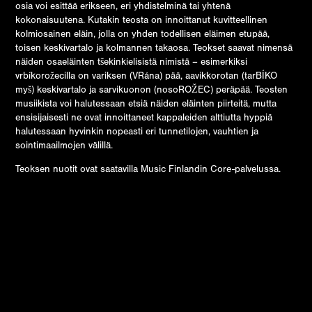
osia voi esittää erikseen, eri yhdistelminä tai yhtenä
kokonaisuutena. Kutakin teosta on innoittanut kuvitteellinen
kolmiosainen eläin, jolla on yhden todellisen eläimen etupää,
toisen keskivartalo ja kolmannen takaosa. Teokset saavat nimensä
näiden osaeläinten tšekinkielisistä nimistä – esimerkiksi
vrbíkorožecilla on variksen (VRána) pää, aavikkorotan (tarBÍKO
myš) keskivartalo ja sarvikuonon (nosoROŽEC) peräpää. Teosten
musiikista voi halutessaan etsiä näiden eläinten piirteitä, mutta
ensisijaisesti ne ovat innoittaneet kappaleiden alttiutta hyppiä
halutessaan hyvinkin nopeasti eri tunnetilojen, vauhtien ja
sointimaailmojen välillä.
Teoksen nuotit ovat saatavilla
Music Finlandin Core-palvelussa
.