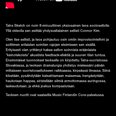
Tatra Sketch on noin 8-minuuttinen yksiosainen teos soolosellolle.
Yllä videolla sen esittää yhdysvaltalainen sellisti Connor Kim.
Olen itse sellisti, ja teos pohjautuu osin omiin improvisointeihini ja
soittimen erilaisten sointien rajojen etsimiseen sen sisällä.
Erityisesti olen yrittänyt hakea sellon soinnista eräänlaista
”keinotekoista” akustista feedback-efektiä ja suuren tilan tuntua.
Ensimmäiset luonnokset teokselle on kirjoitettu Tatra-vuoristossa
Slovakiassa, ja teoksen dramaturgia yhdistyy mielessäni päivän
mittaiseen vuoristovaellukseen raikkaassa, kirpeässä ilmassa. Siinä
kiivetään, pysähdytään katsahtamaan maisemaa, hengästytään,
haukotaan happea, siristellään silmiä armottomassa auringossa,
laskeudutaan, ja ehkä joskus kompastutaan.
Teoksen nuotit ovat saatavilla
Music Finlandin Core-palvelussa
.